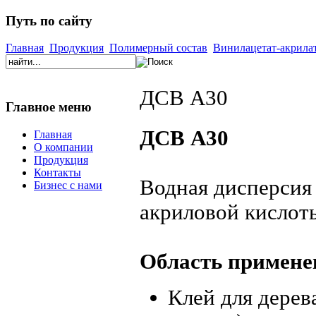
Путь по сайту
Главная
Продукция
Полимерный состав
Винилацетат-акрила
ДСВ А30
Главное меню
ДСВ А30
Главная
О компании
Продукция
Контакты
Водная дисперсия
Бизнес с нами
акриловой кислот
Область примене
Клей для дерев