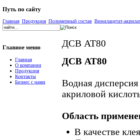
Путь по сайту
Главная
Продукция
Полимерный состав
Винилацетат-акрила
ДСВ АТ80
Главное меню
ДСВ АТ80
Главная
О компании
Продукция
Контакты
Водная дисперсия
Бизнес с нами
акриловой кислот
Область примене
В качестве клея