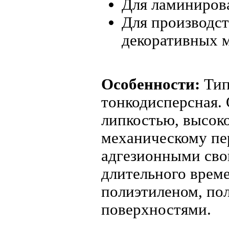
Для ламиниров
Для производс
декоративных 
Особенности:
Тип
тонкодисперсная.
липкостью, высок
механическому п
адгезионными свой
длительного време
полиэтиленом, по
поверхностями.