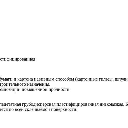
астифицированная
бумаги и картона навивным способом (картонные гильзы, шпули
строительного назначения.
композиций повышенной прочности.
цетатная грубодисперсная пластифицированная низковязкая. Бл
ется по всей склеиваемой поверхности.